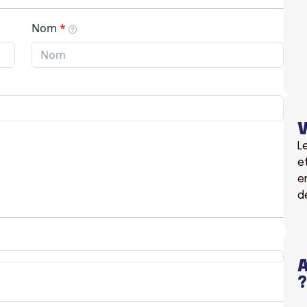
V
L
e
e
d
A
?