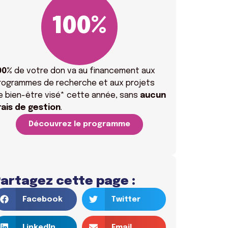
100
%
00%
de votre don va
au financement aux
rogrammes de recherche et aux projets
e bien-être visé* cette année, sans
aucun
rais
de gestion
.
Découvrez le programme
artagez cette page :
Facebook
Twitter
LinkedIn
Email