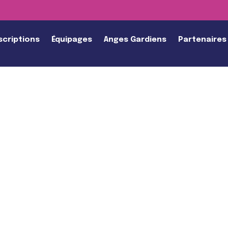
scriptions
Équipages
Anges Gardiens
Partenaires
E
REN