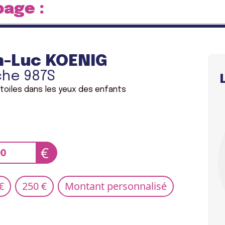
page :
n-Luc KOENIG
che 987S
étoiles dans les yeux des enfants