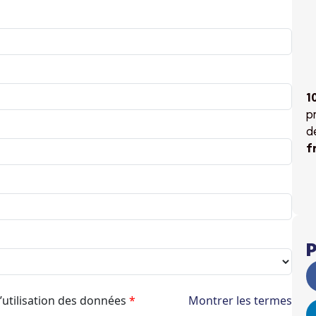
1
p
d
f
P