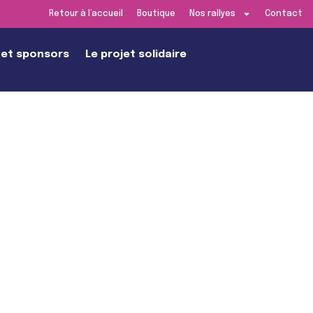
Retour à l’accueil
Boutique
Nos rallyes
Contact
 et sponsors
Le projet solidaire
dition de Lyon
DEZ-VOUS LE
SAMEDI 13 JUIN 2026