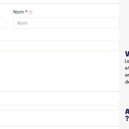
V
L
e
e
d
A
?