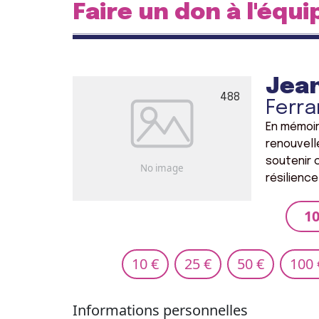
Faire un don à l'équi
Jea
488
Ferra
En mémoir
renouvell
soutenir 
résilience