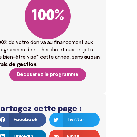
100
%
00%
de votre don va
au financement aux
rogrammes de recherche et aux projets
e bien-être visé* cette année, sans
aucun
rais
de gestion
.
Découvrez le programme
artagez cette page :
Facebook
Twitter
LinkedIn
Email