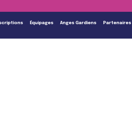
scriptions
Équipages
Anges Gardiens
Partenaires
E
REN