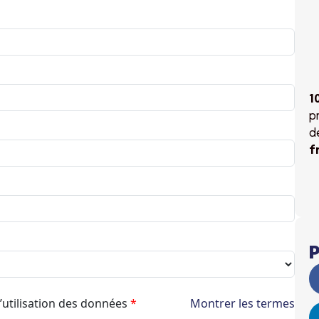
1
p
d
f
P