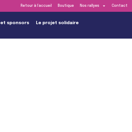
Retour à l’accueil
Boutique
Nos rallyes
Contact
 et sponsors
Le projet solidaire
dition de Lyon
DEZ-VOUS LE
SAMEDI 13 JUIN 2026